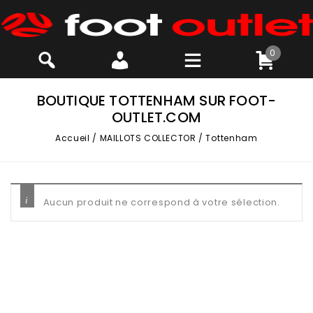
0
BOUTIQUE TOTTENHAM SUR FOOT-
OUTLET.COM
Accueil
/
MAILLOTS COLLECTOR
/
Tottenham
Aucun produit ne correspond à votre sélection.