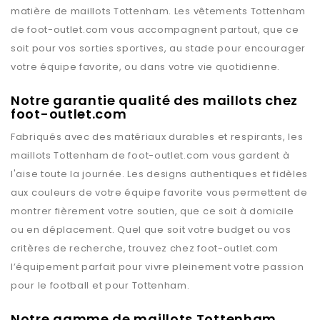
matière de maillots
Tottenham
. Les vêtements
Tottenham
de
foot-outlet.com
vous accompagnent partout, que ce
soit pour vos sorties sportives, au stade pour encourager
votre équipe favorite, ou dans votre vie quotidienne.
Notre garantie qualité des maillots chez
foot-outlet.com
Fabriqués avec des matériaux durables et respirants, les
maillots
Tottenham
de
foot-outlet.com
vous gardent à
l'aise toute la journée. Les designs authentiques et fidèles
aux couleurs de votre équipe favorite vous permettent de
montrer fièrement votre soutien, que ce soit à domicile
ou en déplacement. Quel que soit votre budget ou vos
critères de recherche, trouvez chez
foot-outlet.com
l’équipement parfait pour vivre pleinement votre passion
pour le football et pour
Tottenham
.
Notre gamme de maillots Tottenham