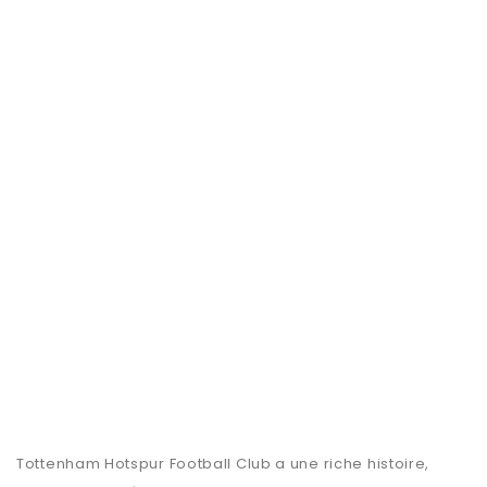
Tottenham Hotspur Football Club a une riche histoire,