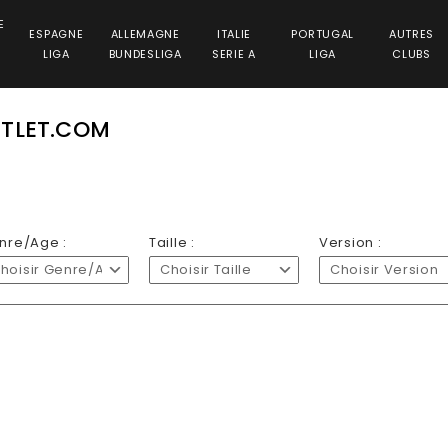
E
ESPAGNE
ALLEMAGNE
ITALIE
PORTUGAL
AUTRES
LIGA
BUNDESLIGA
SERIE A
LIGA
CLUBS
UTLET.COM
nre/Age :
Taille :
Version :
hoisir Genre/Age
Choisir Taille
Choisir Version