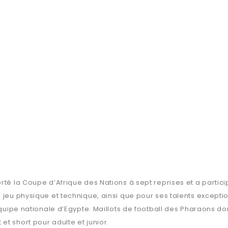
rté la Coupe d’Afrique des Nations à sept reprises et a partic
e jeu physique et technique, ainsi que pour ses talents excep
équipe nationale d’Egypte. Maillots de football des Pharaons do
t short pour adulte et junior.