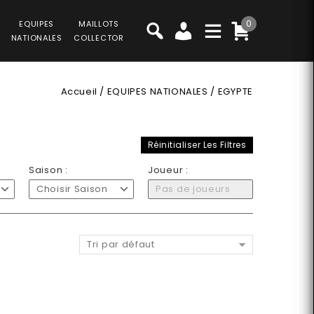
0
EQUIPES
MAILLOTS
NATIONALES
COLLECTOR
Accueil
/
EQUIPES NATIONALES
/
EGYPTE
Réinitialiser Les Filtres
Saison :
Joueur :
Choisir Saison
Pas de joueurs
Tri par défaut