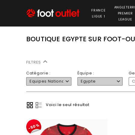
ANGLETERR
FRANCE
PREMIER
LIGUE 1
LEAGUE
BOUTIQUE EGYPTE SUR FOOT-O
FILTRES
Catégorie :
Équipe :
Ge
Equipes Nationales
Egypte
C
Voici le seul résultat
-50%