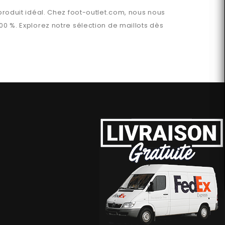
produit idéal. Chez
foot-outlet.com
, nous nous
00 %. Explorez notre sélection de maillots dès