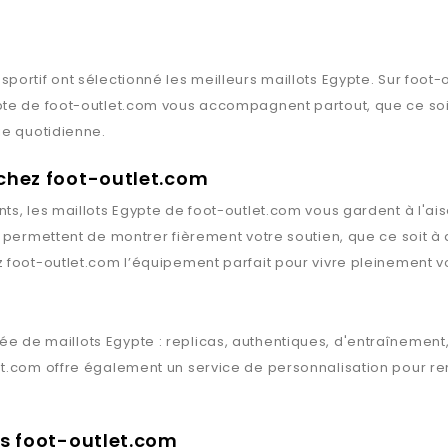
sportif ont sélectionné les meilleurs maillots
Egypte
. Sur
foot-
pte
de
foot-outlet.com
vous accompagnent partout, que ce soit 
ie quotidienne.
 chez foot-outlet.com
ts, les maillots
Egypte
de
foot-outlet.com
vous gardent à l'ais
s permettent de montrer fièrement votre soutien, que ce soit à
z
foot-outlet.com
l’équipement parfait pour vivre pleinement vo
ée de maillots
Egypte
: replicas, authentiques, d'entraînement
et.com
offre également un service de personnalisation pour ren
ts foot-outlet.com