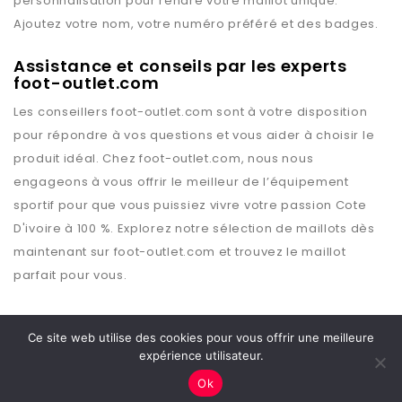
personnalisation pour rendre votre maillot unique.
Ajoutez votre nom, votre numéro préféré et des badges.
Assistance et conseils par les experts
foot-outlet.com
Les conseillers
foot-outlet.com
sont à votre disposition
pour répondre à vos questions et vous aider à choisir le
produit idéal. Chez
foot-outlet.com
, nous nous
engageons à vous offrir le meilleur de l’équipement
sportif pour que vous puissiez vivre votre passion
Cote
D'ivoire
à 100 %. Explorez notre sélection de maillots dès
maintenant sur
foot-outlet.com
et trouvez le maillot
parfait pour vous.
Ce site web utilise des cookies pour vous offrir une meilleure
expérience utilisateur.
Copyright © 2026 Foot Outlet
Ok