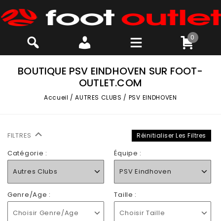
0
BOUTIQUE PSV EINDHOVEN SUR FOOT-
OUTLET.COM
Accueil
/
AUTRES CLUBS
/
PSV EINDHOVEN
FILTRES
Réinitialiser Les Filtres
Catégorie :
Équipe :
Autres Clubs
PSV Eindhoven
Genre/Age :
Taille :
Choisir Genre/Age
Choisir Taille