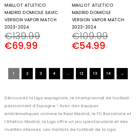
MAILLOT ATLETICO
MAILLOT ATLETICO
MADRID DOMICILE SAVIC
MADRID DOMICILE
VERSION VAPOR MATCH
VERSION VAPOR MATCH
2023-2024
2023-2024
€
139.99
€
109.99
€
69.99
€
54.99
1
2
3
4
…
12
13
14
→
Découvrez la Liga espagnole, le championnat de football
passionnant d’Espagne ! Avec des équipes
emblématiques comme le Real Madrid, le FC Barcelone et
l’Atletico Madrid, la Liga offre un jeu spectaculaire et des
rivalités intenses. Les maillots de football de la Liga