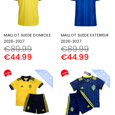
MAILLOT SUEDE DOMICILE
MAILLOT SUEDE EXTERIEUR
2026-2027
2026-2027
€
89.99
€
89.99
€
44.99
€
44.99
P
A
C
K
U
N
I
O
P
A
C
K
U
N
I
O
J
R
J
R
-50%
-50%