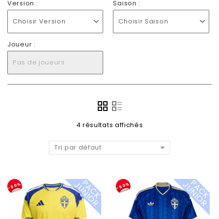
Version :
Saison :
Choisir Version
Choisir Saison
Joueur :
Pas de joueurs
4 résultats affichés
Tri par défaut
P
A
C
K
U
N
I
O
P
A
C
K
U
N
I
O
J
R
J
R
-50%
-50%