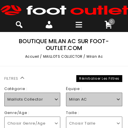
0
BOUTIQUE MILAN AC SUR FOOT-
OUTLET.COM
Accueil
/
MAILLOTS COLLECTOR
/
Milan Ac
FILTRES
Réinitialiser Les Filtres
Catégorie :
Équipe :
Maillots Collector
Milan AC
Genre/Age :
Taille :
Choisir Genre/Age
Choisir Taille