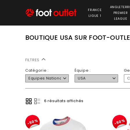
ANGLETERR
FRANCE
PREMIER
LIGUE 1
LEAGUE
BOUTIQUE USA SUR FOOT-OUTL
FILTRES
Catégorie :
Équipe :
Ge
Equipes Nationales
USA
C
6 résultats affichés
-50%
-50%