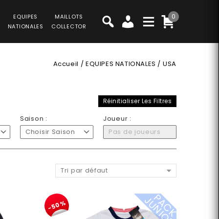
0
EQUIPES
MAILLOTS
NATIONALES
COLLECTOR
Accueil
/
EQUIPES NATIONALES
/
USA
Réinitialiser Les Filtres
Saison :
Joueur :
Choisir Saison
Pas de joueurs
Tri par défaut
P
A
C
K
U
N
I
O
J
R
-50%