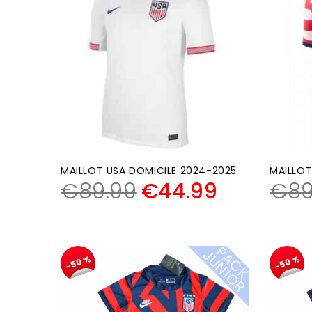
MAILLOT USA DOMICILE 2024-2025
MAILLOT
€
89.99
€
44.99
€
89
P
A
C
K
U
N
I
O
J
R
-50%
-50%