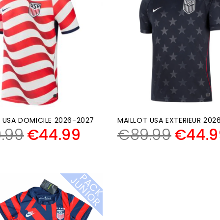
 USA DOMICILE 2026-2027
MAILLOT USA EXTERIEUR 202
.99
€
44.99
€
89.99
€
44.9
P
A
C
K
U
N
I
O
J
R