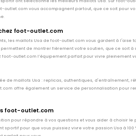
sportif ont sélectionné les meilleurs maillots
Usa
. Sur
foot-out
ot-outlet.com
vous accompagnent partout, que ce soit pour vos
ne.
 chez foot-outlet.com
ts, les maillots
Usa
de
foot-outlet.com
vous gardent à l'aise t
s permettent de montrer fièrement votre soutien, que ce soit à
z
foot-outlet.com
l’équipement parfait pour vivre pleinement vo
ée de maillots
Usa
: replicas, authentiques, d'entraînement, r
et.com
offre également un service de personnalisation pour ren
ts foot-outlet.com
ition pour répondre à vos questions et vous aider à choisir le 
t sportif pour que vous puissiez vivre votre passion
Usa
à 100 
ot parfait pour vous.