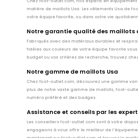
Chez
foot-outlet.com
, nos experts en équipement 
matière de maillots
Usa
. Les vêtements
Usa
de
fo
votre équipe favorite, ou dans votre vie quotidien
Notre garantie qualité des maillots
Fabriqués avec des matériaux durables et respiran
fidèles aux couleurs de votre équipe favorite vou
budget ou vos critères de recherche, trouvez che
Notre gamme de maillots Usa
Chez
foot-outlet.com
, découvrez une gamme vari
plus de notre vaste gamme de maillots,
foot-outl
numéro préféré et des badges.
Assistance et conseils par les exper
Les conseillers
foot-outlet.com
sont à votre dispos
engageons à vous offrir le meilleur de l’équipemen
maintenant sur
foot-outlet.com
et trouvez le maill