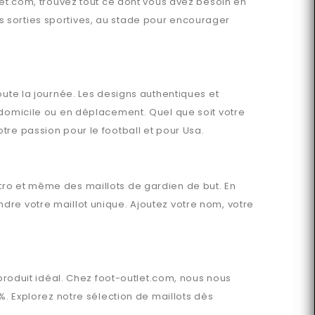
let.com
, trouvez tout ce dont vous avez besoin en
 sorties sportives, au stade pour encourager
oute la journée. Les designs authentiques et
 domicile ou en déplacement. Quel que soit votre
tre passion pour le football et pour
Usa
.
étro et même des maillots de gardien de but. En
dre votre maillot unique. Ajoutez votre nom, votre
produit idéal. Chez
foot-outlet.com
, nous nous
%. Explorez notre sélection de maillots dès