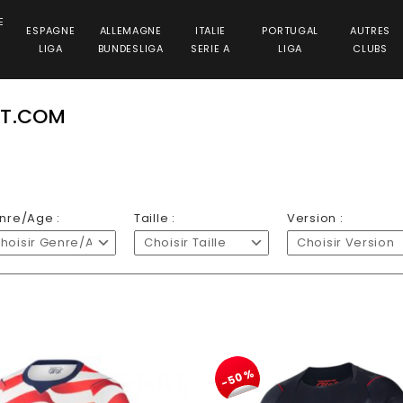
E
ESPAGNE
ALLEMAGNE
ITALIE
PORTUGAL
AUTRES
LIGA
BUNDESLIGA
SERIE A
LIGA
CLUBS
ET.COM
nre/Age :
Taille :
Version :
hoisir Genre/Age
Choisir Taille
Choisir Version
-50%